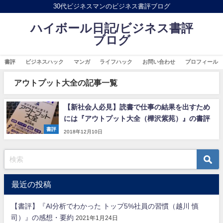
30代ビジネスマンのビジネス書評ブログ
ハイボール日記/ビジネス書評
ブログ
書評
ビジネスハック
マンガ
ライフハック
お問い合わせ
プロフィール
アウトプット大全の記事一覧
【新社会人必見】読書で仕事の結果を出すため
には『アウトプット大全（樺沢紫苑）』の書評
書評
2018年12月10日
最近の投稿
【書評】『AI分析でわかった トップ5%社員の習慣（越川 慎
司）』の感想・要約
2021年1月24日