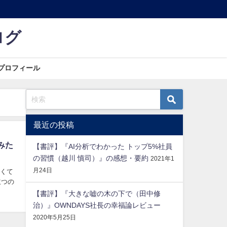
ログ
プロフィール
最近の投稿
みた
【書評】『AI分析でわかった トップ5%社員
の習慣（越川 慎司）』の感想・要約
2021年1
月24日
なくて
立つの
【書評】『大きな嘘の木の下で（田中修
治）』OWNDAYS社長の幸福論レビュー
2020年5月25日