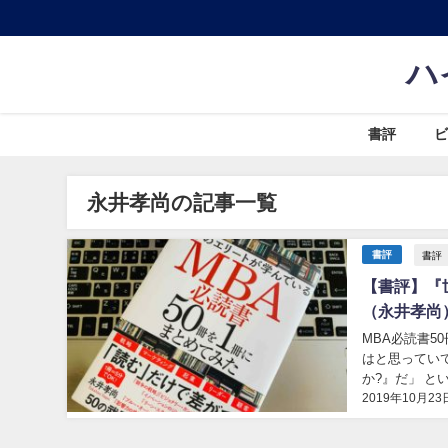
ハ
書評
ビ
永井孝尚の記事一覧
書評
書評
【書評】『
（永井孝尚
MBA必読書5
はと思ってい
か?』だ」 と
2019年10月23