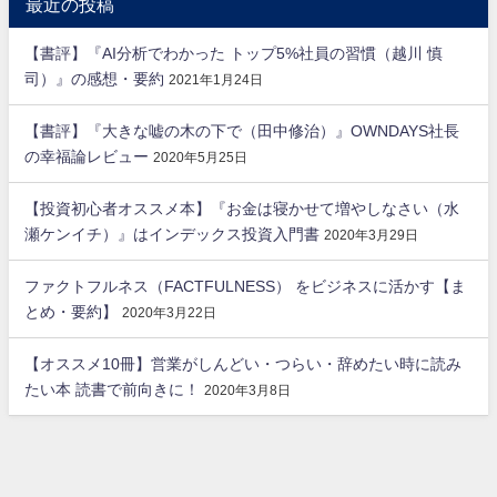
最近の投稿
【書評】『AI分析でわかった トップ5%社員の習慣（越川 慎
司）』の感想・要約
2021年1月24日
【書評】『大きな嘘の木の下で（田中修治）』OWNDAYS社長
の幸福論レビュー
2020年5月25日
【投資初心者オススメ本】『お金は寝かせて増やしなさい（水
瀬ケンイチ）』はインデックス投資入門書
2020年3月29日
ファクトフルネス（FACTFULNESS） をビジネスに活かす【ま
とめ・要約】
2020年3月22日
【オススメ10冊】営業がしんどい・つらい・辞めたい時に読み
たい本 読書で前向きに！
2020年3月8日